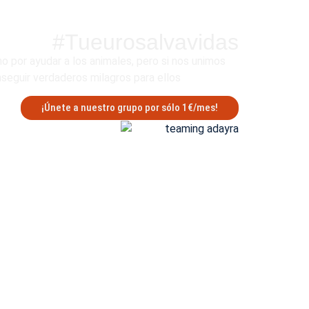
#Tueurosalvavidas
 por ayudar a los animales, pero si nos unimos
eguir verdaderos milagros para ellos
¡Únete a nuestro grupo por sólo 1€/mes!