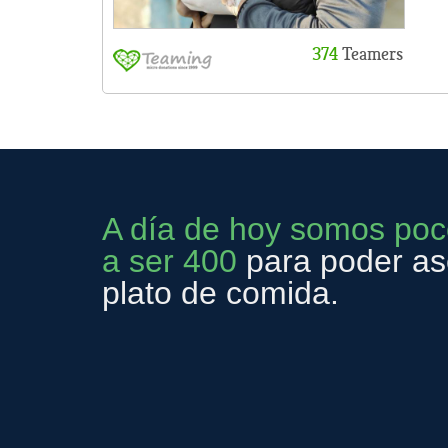
A día de hoy somos poc
a ser 400
para poder ase
plato de comida.