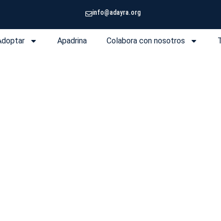
info@adayra.org
Adoptar
Apadrina
Colabora con nosotros