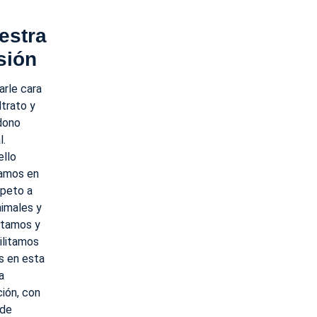
estra
sión
arle cara
ltrato y
dono
l.
ello
amos en
speto a
nimales y
atamos y
ilitamos
s en esta
a
ción, con
 de