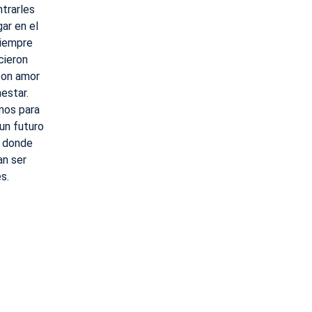
trarles
gar en el
siempre
cieron
 con amor
nestar.
mos para
 un futuro
o donde
n ser
s.