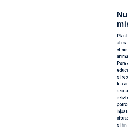
Nu
mi
Plant
al ma
aban
anima
Para 
educ
el re
los a
resc
rehab
perro
injust
situa
el fin