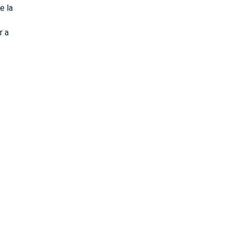
e la
r a