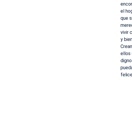
encon
el ho
que 
mere
vivir
y bie
Crea
ellos
dign
pueda
felice