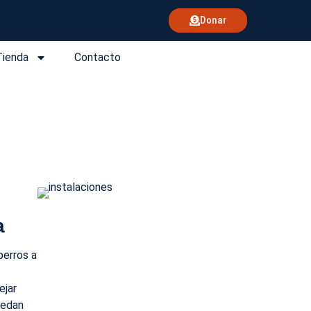
Donar
Tienda
Contacto
a
perros a
ejar
uedan