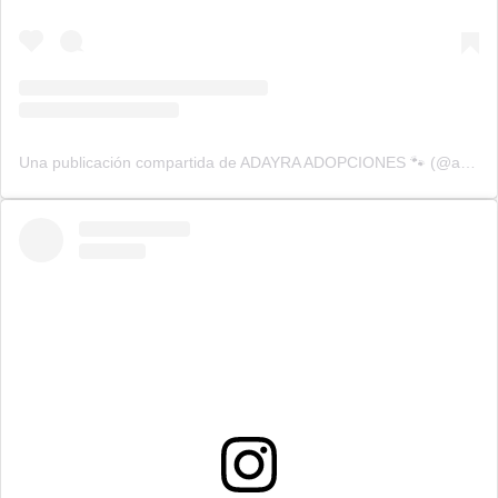
Una publicación compartida de ADAYRA ADOPCIONES 🐾 (@adayra_adopciones)